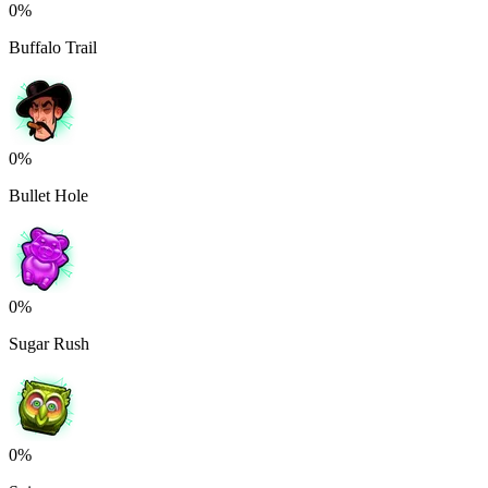
0%
Buffalo Trail
0%
Bullet Hole
0%
Sugar Rush
0%