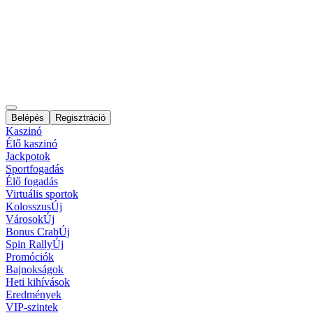
Gambling can be addictive. Play responsibly. RTbet.com only accepts
customers over 18 years of age.
2026 © RTbet.com All rights reserved.
Belépés
Regisztráció
Kaszinó
Élő kaszinó
Jackpotok
Sportfogadás
Élő fogadás​
Virtuális sportok
Kolosszus
Új
Városok
Új
Bonus Crab
Új
Spin Rally
Új
Promóciók
Bajnokságok
Heti kihívások
Eredmények
VIP-szintek