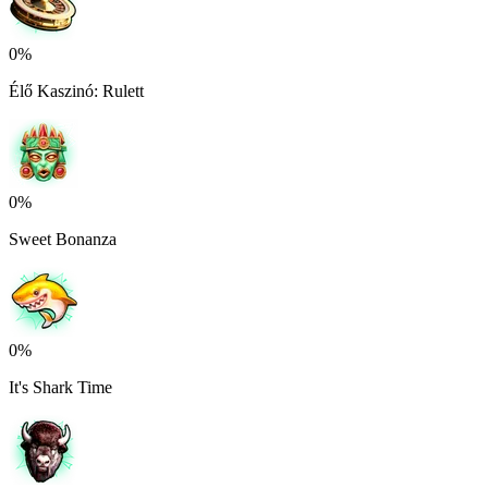
0%
Élő Kaszinó: Rulett
0%
Sweet Bonanza
0%
It's Shark Time