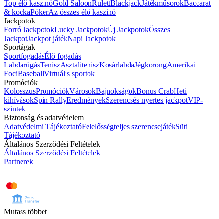
Top élő kaszinó
Gold Saloon
Rulett
Blackjack
Játékműsorok
Baccarat
& kocka
Póker
Az összes élő kaszinó
Jackpotok
Forró Jackpotok
Lucky Jackpotok
Új Jackpotok
Összes
Jackpot
Jackpot játék
Napi Jackpotok
Sportágak
Sportfogadás
Élő fogadás​
Labdarúgás
Tenisz
Asztalitenisz
Kosárlabda
Jégkorong
Amerikai
Foci
Baseball
Virtuális sportok
Promóciók
Kolosszus
Promóciók
Városok
Bajnokságok
Bonus Crab
Heti
kihívások
Spin Rally
Eredmények
Szerencsés nyertes jackpot
VIP-
szintek
Biztonság és adatvédelem
Adatvédelmi Tájékoztató
Felelősségteljes szerencsejáték
Süti
Tájékoztató
Általános Szerződési Feltételek
Általános Szerződési Feltételek
Partnerek
Mutass többet