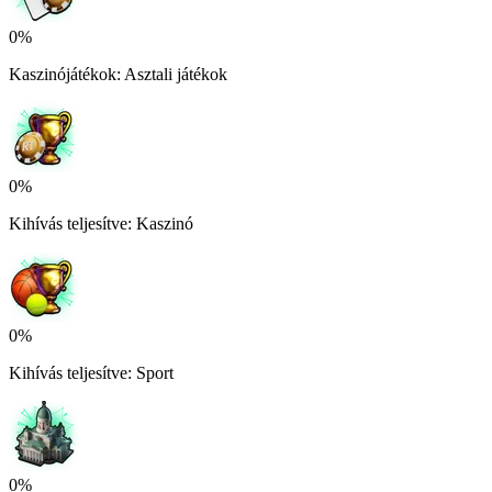
0%
Kaszinójátékok: Asztali játékok
0%
Kihívás teljesítve: Kaszinó
0%
Kihívás teljesítve: Sport
0%