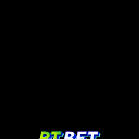
REGISTER
ACCEDI
CASINÒ
CASINÒ LIVE
SPORT
SLOT
TUTTI I GIOCHI
CALETA