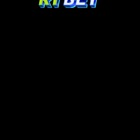
Cruise of Fortune
CALETA
GIOCA
PROVA PER DIVERTIMENTO
Utilizziamo i cookie, controlla
Informativa
sui cookie
per maggiori informazioni. Puoi
ACCETTA TUTTO
modificare queste impostazioni in
Impostazioni dei cookie