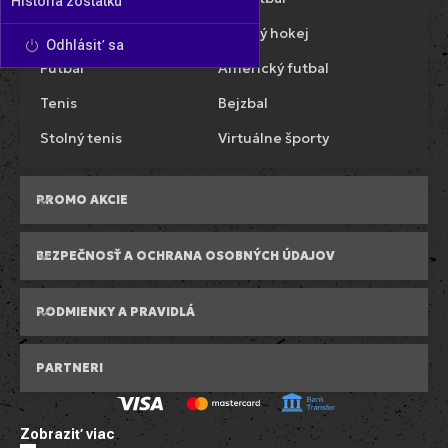
História zostatku
Live Betting
Ľadový hokej
Odhlásiť sa
Futbal
Americký futbal
Tenis
Bejzbal
Stolný tenis
Virtuálne športy
PROMO AKCIE
Kolos
Promo akcie
BEZPEČNOSŤ A OCHRANA OSOBNÝCH ÚDAJOV
Mestá
Turnaje
Oznámenie o ochrane osobných údajov
Týždenné výzvy
Spin Rally
PODMIENKY A PRAVIDLÁ
Zodpovedné hranie
Úspechy
Jackpot šťastný výherca
Terms and Conditions
Oznámenie o súboroch cookie
PARTNERI
Úrovne VIP
Zobraziť viac