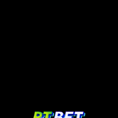
REGISTER
CONECTE-SE
CASINO
CASINO AO VIVO
DESPORTOS
CALETA