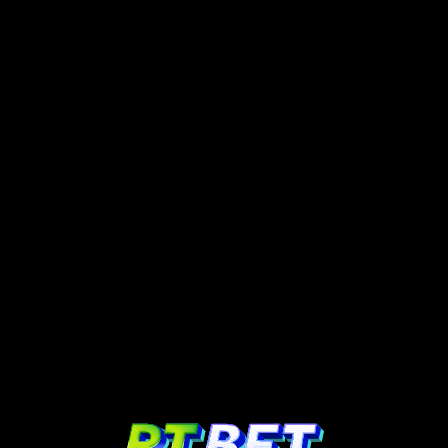
S'INSCRIRE
SE CONNECTER
CASINO
LIVE CASINO
SPORTS
CALETA