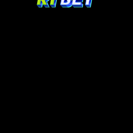
Dragon Rising
CALETA
JOUER
ESSAYEZ POUR LE PLAISIR
Nous utilisons des cookies, consultez
Avis
relatif aux cookies
pour plus
ACCEPTER TOUT
d'informations. Vous pouvez modifier ces
setètres dans
Paramètres des cookies