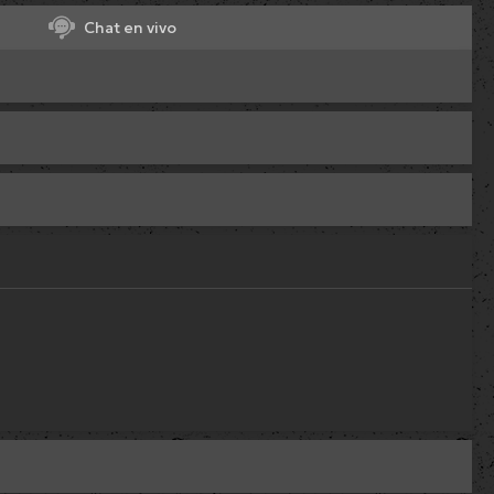
Chat en vivo