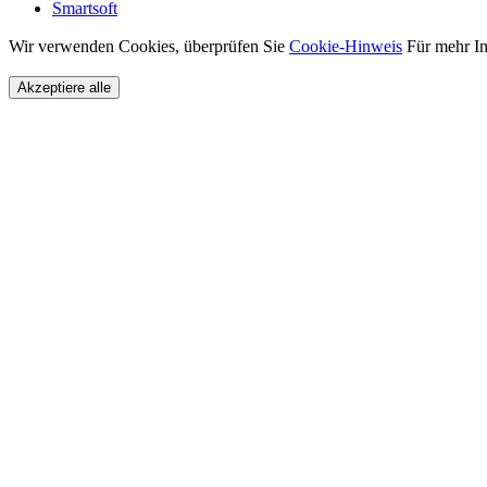
Smartsoft
Wir verwenden Cookies, überprüfen Sie
Cookie-Hinweis
Für mehr In
Akzeptiere alle